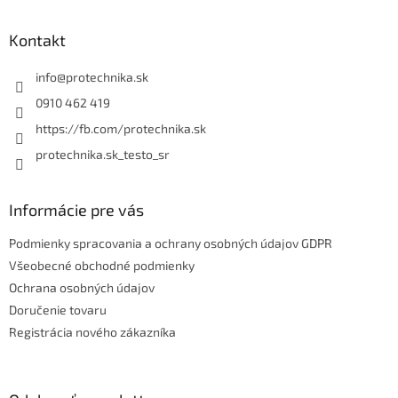
á
n
i
p
i
e
ä
Kontakt
e
p
t
r
i
info
@
protechnika.sk
v
e
k
0910 462 419
y
https://fb.com/protechnika.sk
v
ý
protechnika.sk_testo_sr
p
i
s
Informácie pre vás
u
Podmienky spracovania a ochrany osobných údajov GDPR
Všeobecné obchodné podmienky
Ochrana osobných údajov
Doručenie tovaru
Registrácia nového zákazníka