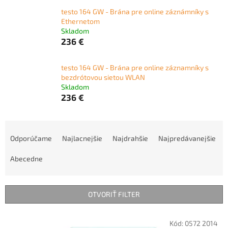
testo 164 GW - Brána pre online záznámníky s
Ethernetom
Skladom
236 €
testo 164 GW - Brána pre online záznamníky s
bezdrótovou sietou WLAN
Skladom
236 €
R
a
Odporúčame
Najlacnejšie
Najdrahšie
Najpredávanejšie
d
e
Abecedne
n
i
e
OTVORIŤ FILTER
p
r
V
Kód:
0572 2014
o