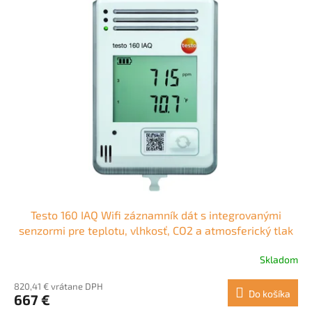
ý
d
p
u
i
k
s
t
p
o
r
v
o
d
u
k
t
o
v
Testo 160 IAQ Wifi záznamník dát s integrovanými
senzormi pre teplotu, vlhkosť, CO2 a atmosferický tlak
Skladom
Priemerné
hodnotenie
820,41 € vrátane DPH
produktu
Do košíka
667 €
je