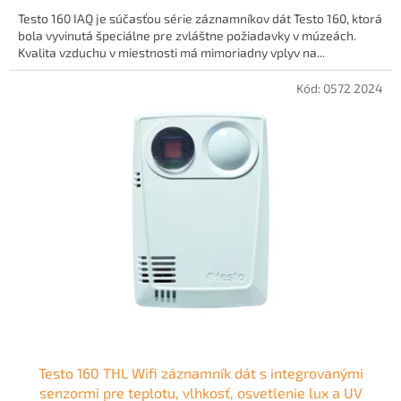
5,0
Testo 160 IAQ je súčasťou série záznamníkov dát Testo 160, ktorá
z
bola vyvinutá špeciálne pre zvláštne požiadavky v múzeách.
5
Kvalita vzduchu v miestnosti má mimoriadny vplyv na...
hviezdičiek.
Kód:
0572 2024
Testo 160 THL Wifi záznamník dát s integrovanými
senzormi pre teplotu, vlhkosť, osvetlenie lux a UV