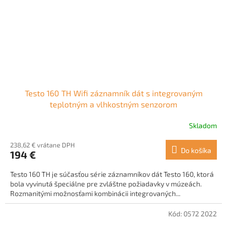
Testo 160 TH Wifi záznamník dát s integrovaným
teplotným a vlhkostným senzorom
Skladom
Priemerné
hodnotenie
238,62 € vrátane DPH
produktu
Do košíka
194 €
je
5,0
Testo 160 TH je súčasťou série záznamníkov dát Testo 160, ktorá
z
bola vyvinutá špeciálne pre zvláštne požiadavky v múzeách.
5
Rozmanitými možnosťami kombinácii integrovaných...
hviezdičiek.
Kód:
0572 2022