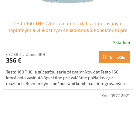
Testo 160 THE Wifi záznamník dát s integrovaným
teplotným a vlhkostným senzorom a 2 konektormi pre
sondy
Skladom
Priemerné
hodnotenie
437,88 € vrátane DPH
produktu
Do košíka
356 €
je
5,0
Testo 160 THE je súčasťou série záznamníkov dát Testo 160,
z
ktorá bola vyvinutá špeciálne pre zvláštne požiadavky v
5
múzeách. Rozmanitými možnosťami kombinácii integrovaných...
hviezdičiek.
Kód:
0572 2021