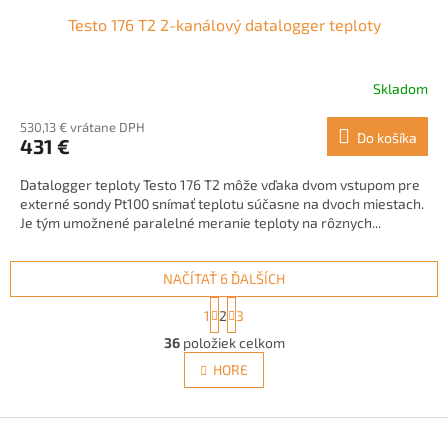
Testo 176 T2 2-kanálový datalogger teploty
Skladom
530,13 € vrátane DPH
Do košíka
431 €
Datalogger teploty Testo 176 T2 môže vďaka dvom vstupom pre
externé sondy Pt100 snímať teplotu súčasne na dvoch miestach.
Je tým umožnené paralelné meranie teploty na rôznych...
NAČÍTAŤ 6 ĎALŠÍCH
S
1
2
3
t
O
r
36
položiek celkom
v
á
l
HORE
n
á
k
d
o
v
Z
a
a
c