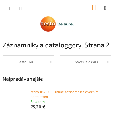
Prejsť
NÁKUP
na
obsah
KOŠÍK
Záznamníky a dataloggery
, Strana 2
Testo 160
Saveris 2 WiFi
Najpredávanejšie
testo 164 DC - Online záznamník s dverním
kontaktom
Skladom
75,20 €