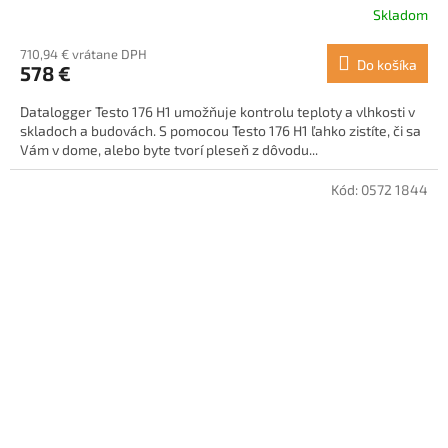
Skladom
710,94 € vrátane DPH
Do košíka
578 €
Datalogger Testo 176 H1 umožňuje kontrolu teploty a vlhkosti v
skladoch a budovách. S pomocou Testo 176 H1 ľahko zistíte, či sa
Vám v dome, alebo byte tvorí pleseň z dôvodu...
Kód:
0572 1844