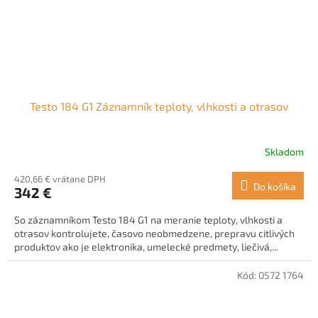
Testo 184 G1 Záznamník teploty, vlhkosti a otrasov
Skladom
420,66 € vrátane DPH
Do košíka
342 €
So záznamníkom Testo 184 G1 na meranie teploty, vlhkosti a
otrasov kontrolujete, časovo neobmedzene, prepravu citlivých
produktov ako je elektronika, umelecké predmety, liečivá,...
Kód:
0572 1764