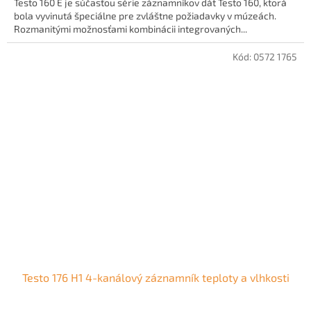
Testo 160 E je súčasťou série záznamníkov dát Testo 160, ktorá
z
bola vyvinutá špeciálne pre zvláštne požiadavky v múzeách.
5
Rozmanitými možnosťami kombinácii integrovaných...
hviezdičiek.
Kód:
0572 1765
Testo 176 H1 4-kanálový záznamník teploty a vlhkosti