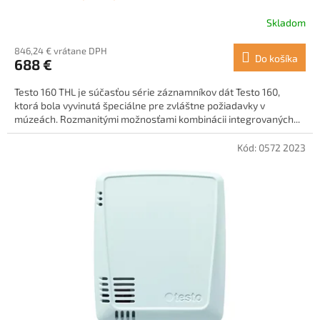
žiarenie
Skladom
Priemerné
hodnotenie
846,24 € vrátane DPH
produktu
Do košíka
688 €
je
5,0
Testo 160 THL je súčasťou série záznamníkov dát Testo 160,
z
ktorá bola vyvinutá špeciálne pre zvláštne požiadavky v
5
múzeách. Rozmanitými možnosťami kombinácii integrovaných...
hviezdičiek.
Kód:
0572 2023