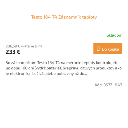
Testo 184 T4 Záznamník teploty
Skladom
286,59 € vrátane DPH
Do košíka
233 €
So záznamníkom Testo 184 T4 na meranie teploty kontrolujete,
po dobu 100 dní (výdrž batérie)´, prepravu citlivých produktov ako
je elektronika, liečivá, alebo potraviny až do...
Kód:
0572 1843