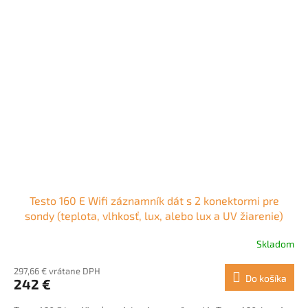
Testo 160 E Wifi záznamník dát s 2 konektormi pre
sondy (teplota, vlhkosť, lux, alebo lux a UV žiarenie)
Skladom
Priemerné
hodnotenie
297,66 € vrátane DPH
produktu
Do košíka
242 €
je
5,0