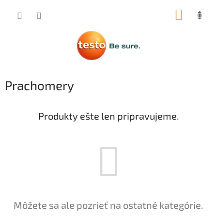
Prejsť
NÁKUP
na
obsah
KOŠÍK
Prachomery
Produkty ešte len pripravujeme.
Môžete sa ale pozrieť na ostatné kategórie.