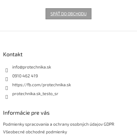
SPÄŤ DO OBCHODU
Z
á
p
ä
Kontakt
t
i
info
@
protechnika.sk
e
0910 462 419
https://fb.com/protechnika.sk
protechnika.sk_testo_sr
Informácie pre vás
Podmienky spracovania a ochrany osobných údajov GDPR
Všeobecné obchodné podmienky