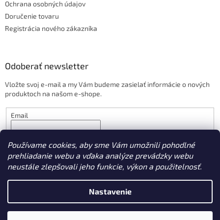
Ochrana osobných údajov
Doručenie tovaru
Registrácia nového zákazníka
Odoberať newsletter
Vložte svoj e-mail a my Vám budeme zasielať informácie o nových
produktoch na našom e-shope.
Email
PRIHLÁSIŤ SA
Používame cookies, aby sme Vám umožnili pohodlné
prehliadanie webu a vďaka analýze prevádzky webu
neustále zlepšovali jeho funkcie, výkon a použitelnosť.
Vytvoril Shoptet
Nastavenie
Copyright 2026
ProTechnika.sk
. Všetky práva vyhradené.