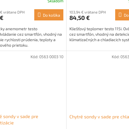
Skladom
 € vrátane DPH
103,94 € vrátane DPH
Do košíka
Do
 €
84,50 €
cky anemometr testo
Kliešťový teplomer testo 115i. Ov
Ovládanie cez smartfón, vhodný na
cez smartfón, vhodný na detekci
e rychlosti prúdenia, teploty a
klimatizačných a chladiacich sy
ového prietoku.
Kód:
0563 0003 10
Kód:
0563
é sondy v sade pre
Chytré sondy v sade pre chl
tizácie