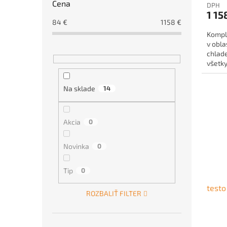
Cena
DPH
1 15
84
€
1158
€
Kompl
v obla
chlade
všetky
pre vy
Na sklade
14
Akcia
0
Novinka
0
Tip
0
testo
ROZBALIŤ FILTER