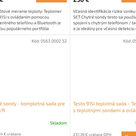
ôtové meranie teploty: Teplomer
Včasná identifikácia rizika vzniku
 915i s ovládaním pomocou
SET Chytré sondy testo sa použív
gentného telefónu a Bluetooth je
spojení s chytrým telefónom / t
ťou populárneho portfólia
a je ideálny pre včasnú detekciu 
gentných sond...
náchylných na...
Kód:
0563 0002 32
Kód:
0
é sondy - kompletná sada pre
Testo 915i teplotná sada - 
/R
s teplotnými sondami a ovl
pomocou smartfónu
Skladom
34 € vrátane
237,39 € vrátane DPH