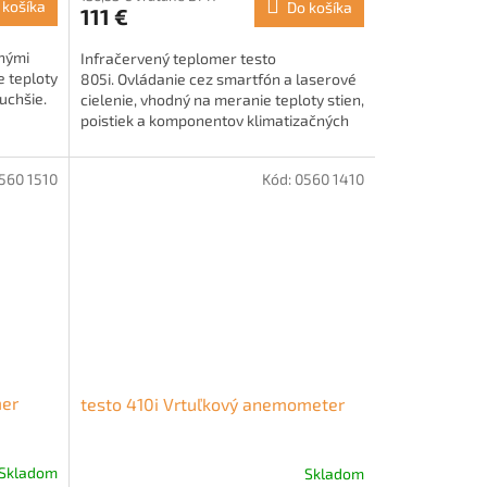
 košíka
Do košíka
111 €
tnými
Infračervený teplomer testo
 teploty
805i. Ovládanie cez smartfón a laserové
duchšie.
cielenie, vhodný na meranie teploty stien,
poistiek a komponentov klimatizačných
systémov.
560 1510
Kód:
0560 1410
mer
testo 410i Vrtuľkový anemometer
Skladom
Skladom