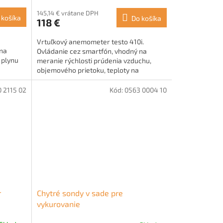
145,14 € vrátane DPH
 košíka
Do košíka
118 €
Vrtuľkový anemometer testo 410i.
 na
Ovládanie cez smartfón, vhodný na
 plynu
meranie rýchlosti prúdenia vzduchu,
objemového prietoku, teploty na
ku...
výustkách VZT a pre reguláciu prúdenia...
 2115 02
Kód:
0563 0004 10
r
Chytré sondy v sade pre
vykurovanie