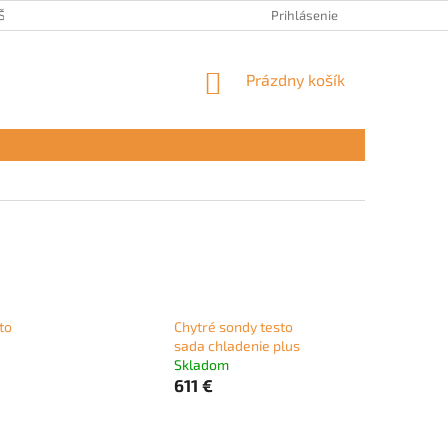
ŠEOBECNÉ OBCHODNÉ PODMIENKY
OCHRANA OSOBNÝCH ÚDAJOV
Prihlásenie
NÁKUPNÝ
Prázdny košík
KOŠÍK
to
Chytré sondy testo
sada chladenie plus
Skladom
611 €