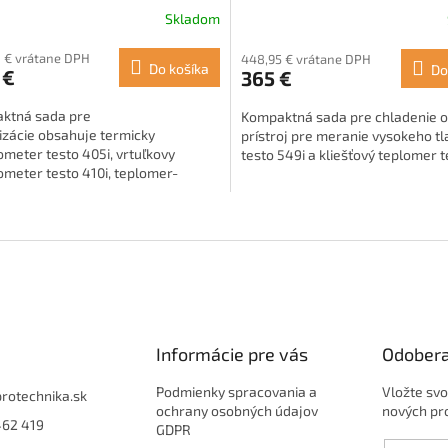
Skladom
erné
Priemerné
tenie
hodnotenie
 € vrátane DPH
448,95 € vrátane DPH
ktu
produktu
Do košíka
Do
 €
365 €
je
5,0
ktná sada pre
Kompaktná sada pre chladenie 
z
izácie obsahuje termicky
prístroj pre meranie vysokeho tl
5
meter testo 405i, vrtuľkovy
testo 549i a kliešťový teplomer te
ičiek.
hviezdičiek.
meter testo 410i, teplomer-
er testo 605i a infracerveny
er testo 805i.
O
v
l
á
d
a
c
i
Informácie pre vás
Odobera
e
p
Podmienky spracovania a
Vložte svo
protechnika.sk
r
ochrany osobných údajov
nových pr
462 419
v
GDPR
k