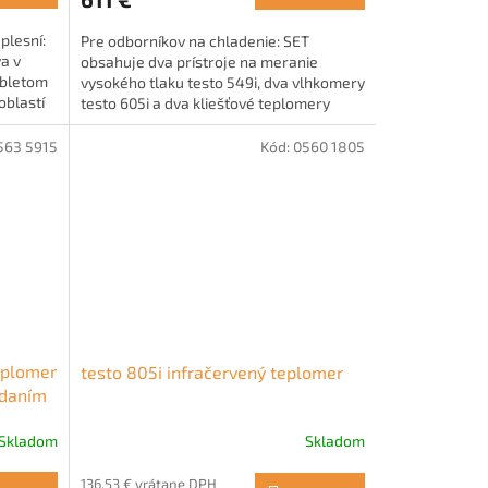
 plesní:
Pre odborníkov na chladenie: SET
a v
obsahuje dva prístroje na meranie
abletom
vysokého tlaku testo 549i, dva vlhkomery
oblastí
testo 605i a dva kliešťové teplomery
testo 115i. SET sa používa v...
563 5915
Kód:
0560 1805
Teplomer
testo 805i infračervený teplomer
ádaním
Skladom
Skladom
136,53 € vrátane DPH