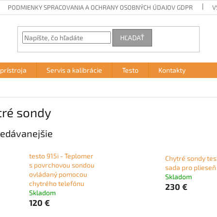
PODMIENKY SPRACOVANIA A OCHRANY OSOBNÝCH ÚDAJOV GDPR
V
HĽADAŤ
prístroja
Servis a kalibrácie
Testo
Kontakty
tré sondy
edávanejšie
testo 915i - Teplomer
Chytré sondy tes
s povrchovou sondou
sada pro plieseň
ovládaný pomocou
Skladom
chytrého telefónu
230 €
Skladom
120 €