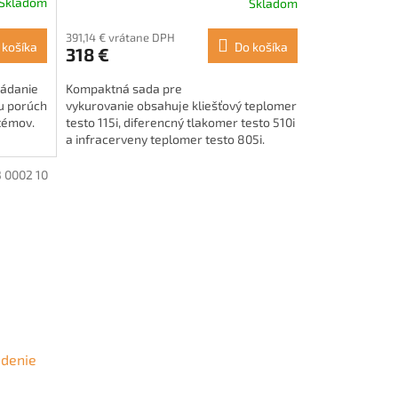
Skladom
Skladom
391,14 € vrátane DPH
 košíka
Do košíka
318 €
ládanie
Kompaktná sada pre
u porúch
vykurovanie obsahuje kliešťový teplomer
stémov.
testo 115i, diferencný tlakomer testo 510i
a infracerveny teplomer testo 805i.
 0002 10
adenie