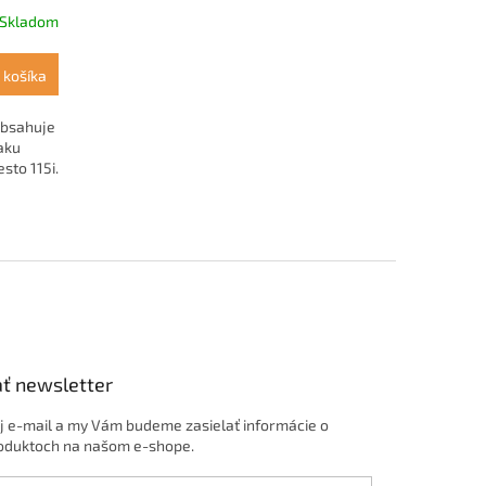
Skladom
 košíka
obsahuje
aku
sto 115i.
ť newsletter
j e-mail a my Vám budeme zasielať informácie o
oduktoch na našom e-shope.