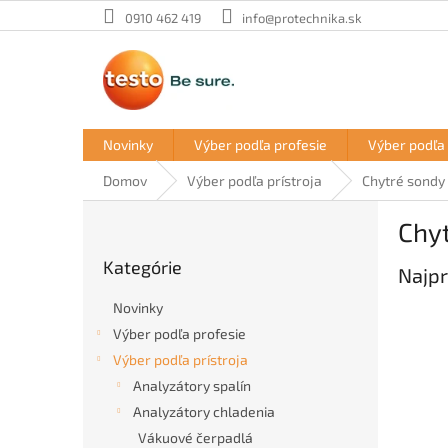
Prejsť
0910 462 419
info@protechnika.sk
na
obsah
Novinky
Výber podľa profesie
Výber podľa 
Domov
Výber podľa prístroja
Chytré sondy
B
Chy
o
Preskočiť
č
Kategórie
kategórie
Najpr
n
ý
Novinky
p
Výber podľa profesie
a
Výber podľa prístroja
n
e
Analyzátory spalín
l
Analyzátory chladenia
Vákuové čerpadlá