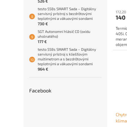
526 €
testo 558s SMART Sada – Digitálny
172,20
servisný prístroj s bezdrôtovými
140
teplotnými a vákuovými sondami
730 €
Termi
SGT Autonomní hlásič CO (oxidu
405i. 
uholnatého)
merani
177 €
objem
testo 558s SMART Sada – Digitálny
servisný prístroj s kliešťovým
multimetrom a s bezdrôtovými
teplotnými a vákuovými sondami
964 €
Facebook
Chytr
klima