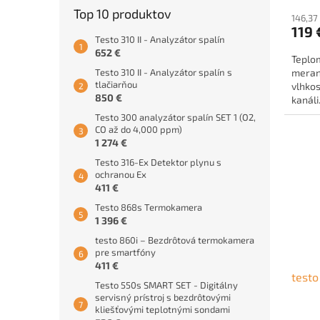
Top 10 produktov
146,37
119 
Testo 310 II - Analyzátor spalín
652 €
Teplo
Testo 310 II - Analyzátor spalín s
merani
tlačiarňou
vlhkos
850 €
kanáli
Testo 300 analyzátor spalín SET 1 (O2,
CO až do 4,000 ppm)
1 274 €
Testo 316-Ex Detektor plynu s
ochranou Ex
411 €
Testo 868s Termokamera
1 396 €
testo 860i – Bezdrôtová termokamera
pre smartfóny
411 €
test
Testo 550s SMART SET - Digitálny
servisný prístroj s bezdrôtovými
kliešťovými teplotnými sondami