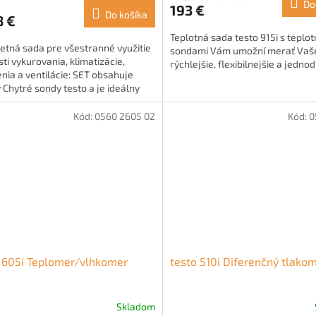
Do
193 €
Do košíka
8 €
Teplotná sada testo 915i s teplo
etná sada pre všestranné využitie
sondami Vám umožní merať Vaše
sti vykurovania, klimatizácie,
rýchlejšie, flexibilnejšie a jedno
nia a ventilácie: SET obsahuje
 Chytré sondy testo a je ideálny
konávanie funkčných...
Kód:
0560 2605 02
Kód:
0
 605i Teplomer/vlhkomer
testo 510i Diferenčný tlako
Skladom