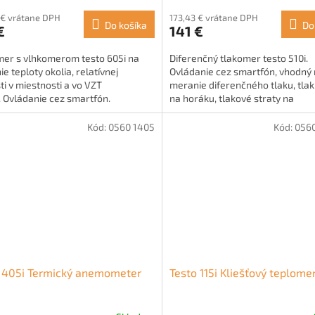
 € vrátane DPH
173,43 € vrátane DPH
Do košíka
Do
€
141 €
mer s vlhkomerom testo 605i na
Diferenčný tlakomer testo 510i.
e teploty okolia, relatívnej
Ovládanie cez smartfón, vhodný
ti v miestnosti a vo VZT
meranie diferenčného tlaku, tlak
. Ovládanie cez smartfón.
na horáku, tlakové straty na
ventilátoroch a filtroch a na skúš
Kód:
0560 1405
Kód:
0560
o 405i Termický anemometer
Testo 115i Kliešťový teplome