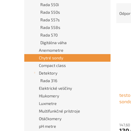
Rada 550i
R
a
Rada 550s
Odpo
d
Rada 557s
e
Rada 558s
V
n
Rada 570
ý
i
Digitálna váha
p
e
i
Anemometre
p
s
r
Chytré sondy
p
o
Compact class
r
d
Detektory
o
u
Rada 316
d
k
Elektrické veličiny
u
t
testo
k
o
Hlukomery
sond
t
v
Luxmetre
chytr
o
Multifunkčné prístroje
v
Otáčkomery
147,60
pH metre
120