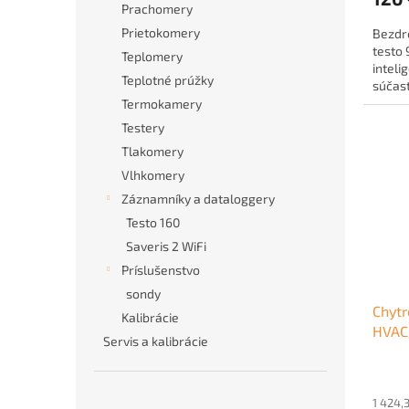
Prachomery
Prietokomery
Bezdr
testo
Teplomery
inteli
Teplotné prúžky
súčas
inteli
Termokamery
Testery
Tlakomery
Vlhkomery
Záznamníky a dataloggery
Testo 160
Saveris 2 WiFi
Príslušenstvo
sondy
Chytr
Kalibrácie
HVAC
Servis a kalibrácie
1 424,