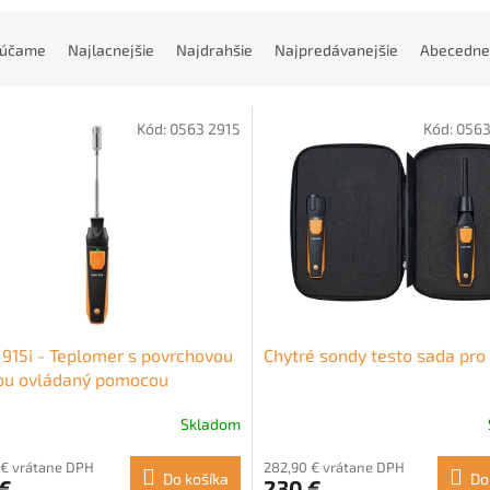
rúčame
Najlacnejšie
Najdrahšie
Najpredávanejšie
Abecedne
Kód:
0563 2915
Kód:
0563
 915i - Teplomer s povrchovou
Chytré sondy testo sada pro
ou ovládaný pomocou
ého telefónu
Skladom
 € vrátane DPH
282,90 € vrátane DPH
Do košíka
Do
 €
230 €