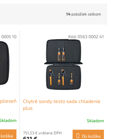
14
položiek celkom
 0005 10
Kód:
0563 0002 41
 plieseň
Chytré sondy testo sada chladenie
plus
Skladom
Skladom
751,53 € vrátane DPH
 košíka
Do košíka
611 €