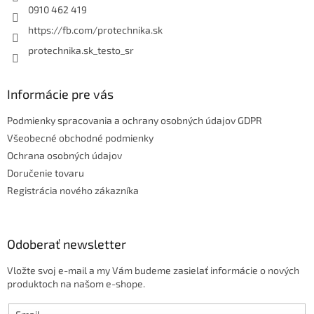
p
e
0910 462 419
r
https://fb.com/protechnika.sk
v
k
protechnika.sk_testo_sr
y
v
ý
Informácie pre vás
p
i
Podmienky spracovania a ochrany osobných údajov GDPR
s
u
Všeobecné obchodné podmienky
Ochrana osobných údajov
Doručenie tovaru
Registrácia nového zákazníka
Odoberať newsletter
Vložte svoj e-mail a my Vám budeme zasielať informácie o nových
produktoch na našom e-shope.