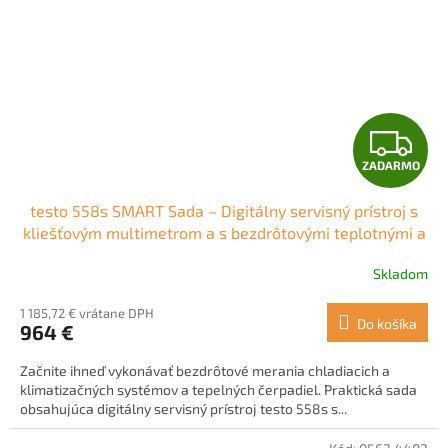
Z
ZADARMO
A
testo 558s SMART Sada – Digitálny servisný prístroj s
D
kliešťovým multimetrom a s bezdrôtovými teplotnými a
vákuovými sondami
A
Skladom
R
1 185,72 € vrátane DPH
Do košíka
964 €
M
Začnite ihneď vykonávať bezdrôtové merania chladiacich a
O
klimatizačných systémov a tepelných čerpadiel. Praktická sada
obsahujúca digitálny servisný prístroj testo 558s s...