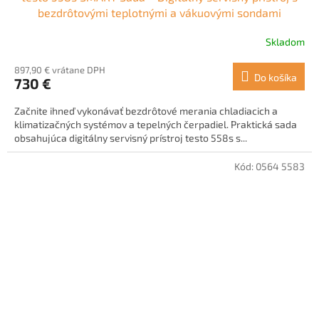
D
bezdrôtovými teplotnými a vákuovými sondami
A
Skladom
R
897,90 € vrátane DPH
Do košíka
730 €
M
Začnite ihneď vykonávať bezdrôtové merania chladiacich a
O
klimatizačných systémov a tepelných čerpadiel. Praktická sada
obsahujúca digitálny servisný prístroj testo 558s s...
Kód:
0564 5583