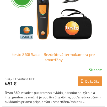
t
p
o
r
v
o
d
u
k
t
o
v
testo 860i Sada – Bezdrôtová termokamera pre
smartfóny
Skladom
554,73 € vrátane DPH
Do košíka
451 €
Testo 860i v sade s puzdrom sa ovláda jednoducho, rýchlo a
inteligentne. Je možné ju používať flexibilne, buď s jednoručným
ovládaním priamo pripojeným k smartfónu/tabletu,...