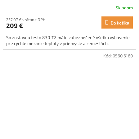
Skladom
257,07 € vrátane DPH
Do košíka
209 €
So zostavou testo 830-T2 máte zabezpečené všetko vybavenie
pre rýchle meranie teploty v priemysle a remeslách.
Kód:
0560 6160