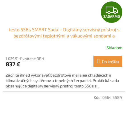
Z
ZADARMO
A
testo 558s SMART Sada – Digitálny servisný prístroj s
D
bezdrôtovými teplotnými a vákuovými sondami a
plniacou sadou so 4 hadicami
A
Skladom
R
1 029,51 € vrátane DPH
Do košíka
837 €
M
Začnite ihneď vykonávať bezdrôtové merania chladiacich a
O
klimatizačných systémov a tepelných čerpadiel. Praktická sada
obsahujúca digitálny servisný prístroj testo 558s s...
Kód:
0564 5584