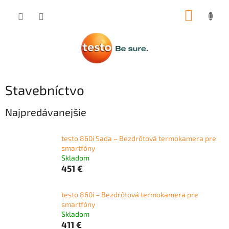
Prejsť
NÁKUP
na
obsah
KOŠÍK
Stavebníctvo
Najpredávanejšie
testo 860i Sada – Bezdrôtová termokamera pre
smartfóny
Skladom
451 €
testo 860i – Bezdrôtová termokamera pre
smartfóny
Skladom
411 €