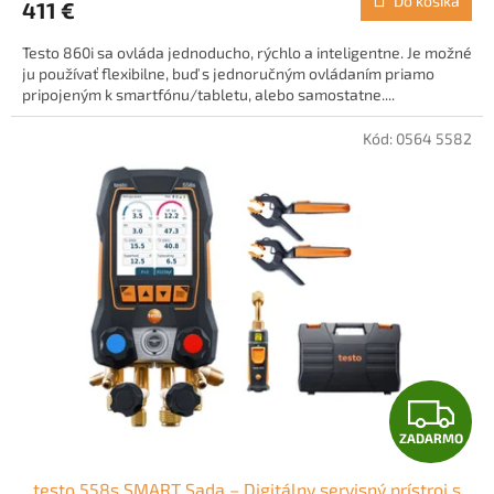
Do košíka
411 €
Testo 860i sa ovláda jednoducho, rýchlo a inteligentne. Je možné
ju používať flexibilne, buď s jednoručným ovládaním priamo
pripojeným k smartfónu/tabletu, alebo samostatne....
Kód:
0564 5582
Z
ZADARMO
A
testo 558s SMART Sada – Digitálny servisný prístroj s