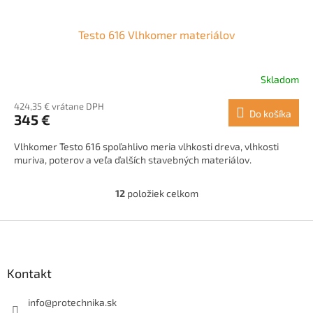
Testo 616 Vlhkomer materiálov
Skladom
424,35 € vrátane DPH
Do košíka
345 €
Vlhkomer Testo 616 spoľahlivo meria vlhkosti dreva, vlhkosti
muriva, poterov a veľa ďalších stavebných materiálov.
12
položiek celkom
O
v
l
Z
á
á
d
p
a
ä
Kontakt
c
t
i
i
info
@
protechnika.sk
e