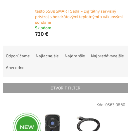
testo 558s SMART Sada – Digitálny servisný
prístroj s bezdrôtovými teplotnými a vákuovými
sondami
Skladom
730 €
R
a
Odporúčame
Najlacnejšie
Najdrahšie
Najpredávanejšie
d
e
Abecedne
n
i
e
OTVORIŤ FILTER
p
r
V
Kód:
0563 0860
o
ý
d
p
u
i
k
s