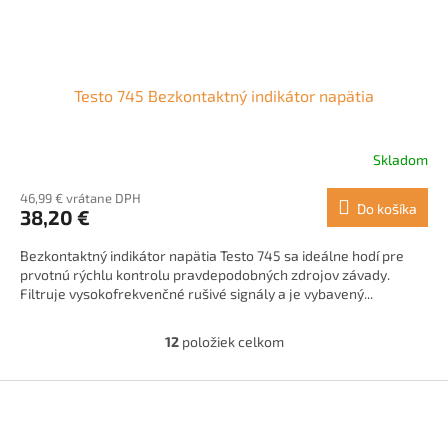
Testo 745 Bezkontaktný indikátor napätia
Skladom
Priemerné
hodnotenie
46,99 € vrátane DPH
produktu
Do košíka
38,20 €
je
4,0
Bezkontaktný indikátor napätia Testo 745 sa ideálne hodí pre
z
prvotnú rýchlu kontrolu pravdepodobných zdrojov závady.
5
Filtruje vysokofrekvenčné rušivé signály a je vybavený...
hviezdičiek.
12
položiek celkom
O
v
l
Z
á
á
d
p
a