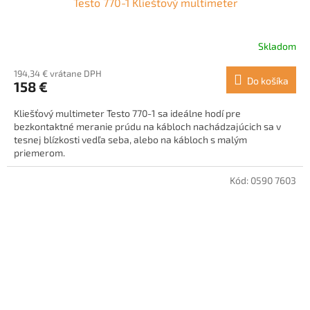
Testo 770-1 Kliešťový multimeter
Skladom
194,34 € vrátane DPH
Do košíka
158 €
Kliešťový multimeter Testo 770-1 sa ideálne hodí pre
bezkontaktné meranie prúdu na kábloch nachádzajúcich sa v
tesnej blízkosti vedľa seba, alebo na kábloch s malým
priemerom.
Kód:
0590 7603