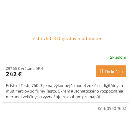
Testo 760-3 Digitálny multimeter
Skladom
Priemerné
hodnotenie
297,66 € vrátane DPH
produktu
Do košíka
242 €
je
4,3
Prístroj Testo 760-3 je najvýkonnejší model zo série digitálnych
z
multimetrov od firmy Testo. Okrem automatického rozpoznania
5
meranej veličiny sa vyznačuje rozsahom pre napätie...
hviezdičiek.
Kód:
0590 7602