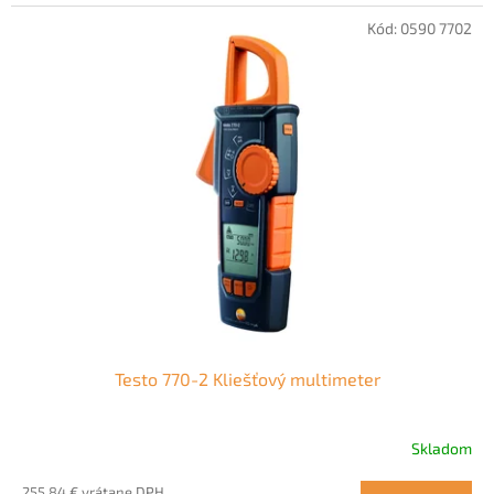
Kód:
0590 7702
Testo 770-2 Kliešťový multimeter
Skladom
255,84 € vrátane DPH