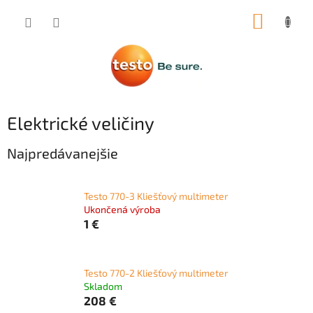
Prejsť
NÁKUP
na
obsah
KOŠÍK
Elektrické veličiny
Najpredávanejšie
Testo 770-3 Kliešťový multimeter
Ukončená výroba
1 €
Testo 770-2 Kliešťový multimeter
Skladom
208 €