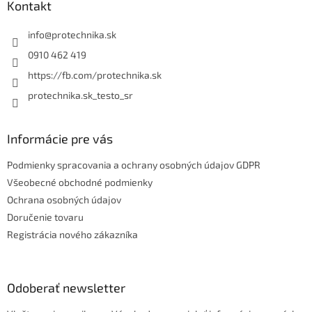
ä
Kontakt
c
t
i
i
info
@
protechnika.sk
e
p
e
0910 462 419
r
https://fb.com/protechnika.sk
v
k
protechnika.sk_testo_sr
y
v
ý
Informácie pre vás
p
i
Podmienky spracovania a ochrany osobných údajov GDPR
s
u
Všeobecné obchodné podmienky
Ochrana osobných údajov
Doručenie tovaru
Registrácia nového zákazníka
Odoberať newsletter