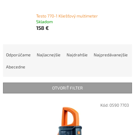
Testo 770-1 Kliešťový multimeter
Skladom
158 €
R
a
Odporúčame
Najlacnejšie
Najdrahšie
Najpredávanejšie
d
e
Abecedne
n
i
e
OTVORIŤ FILTER
p
r
V
Kód:
0590 7703
o
ý
d
p
u
i
k
s
t