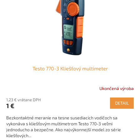
p
o
r
v
o
d
u
k
t
o
v
Testo 770-3 Kliešťový multimeter
Ukončená výroba
1,23 € vrátane DPH
DETAIL
1 €
Bezkontaktné meranie na tesne susediacich vodičoch sa
vykonáva s kliešťovým multimetrom Testo 770-3 veľmi
jednoducho a bezpečne. Ako najvýkonnejší model zo série
kliešťových...