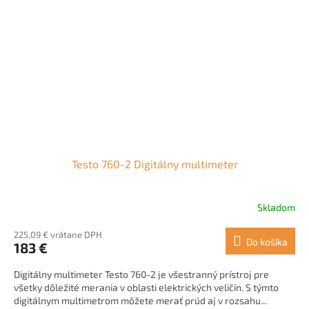
Testo 760-2 Digitálny multimeter
Skladom
Priemerné
hodnotenie
225,09 € vrátane DPH
produktu
Do košíka
183 €
je
4,7
Digitálny multimeter Testo 760-2 je všestranný prístroj pre
z
všetky dôležité merania v oblasti elektrických veličín. S týmto
5
digitálnym multimetrom môžete merať prúd aj v rozsahu...
hviezdičiek.