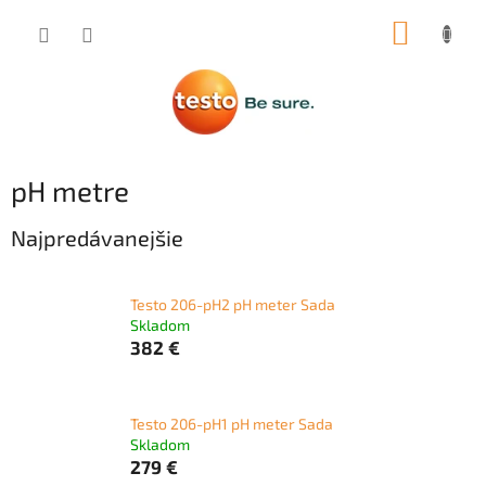
Prejsť
NÁKUP
na
obsah
KOŠÍK
pH metre
Najpredávanejšie
Testo 206-pH2 pH meter Sada
Skladom
382 €
Testo 206-pH1 pH meter Sada
Skladom
279 €