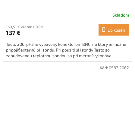
Skladom
168,51 € vrátane DPH
Do košíka
137 €
Testo 206-pH3 je vybavený konektorom BNC, na ktorý je možné
pripojiť externú pH sondu. Pri použití pH sondy Testo so
zabudovanou teplotnou sondou sa pri meraní vykonáva...
Kód:
0563 2062