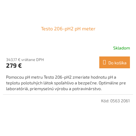
Testo 206-pH2 pH meter
Skladom
343,17 € vrátane DPH
Do košíka
279 €
Pomocou pH metru Testo 206-pH2 zmeriate hodnotu pH a
teplotu polotuhých látok spoľahlivo a bezpečne. Optimálne pre
laboratóriá, priemyselnú výrobu a potravinárstvo.
Kód:
0563 2061