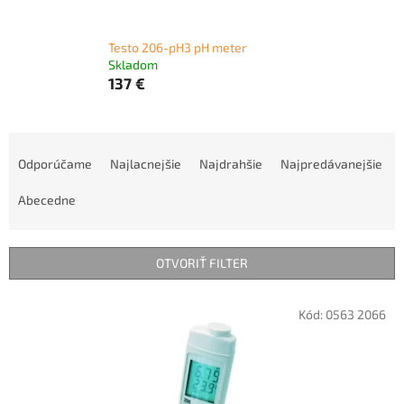
Testo 206-pH3 pH meter
Skladom
137 €
R
a
Odporúčame
Najlacnejšie
Najdrahšie
Najpredávanejšie
d
e
Abecedne
n
i
e
OTVORIŤ FILTER
p
r
V
Kód:
0563 2066
o
ý
d
p
u
i
k
s
t