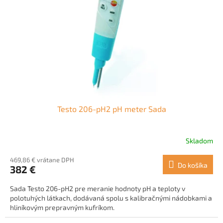
p
o
r
v
o
d
u
k
t
o
v
Testo 206-pH2 pH meter Sada
Skladom
469,86 € vrátane DPH
Do košíka
382 €
Sada Testo 206-pH2 pre meranie hodnoty pH a teploty v
polotuhých látkach, dodávaná spolu s kalibračnými nádobkami a
hliníkovým prepravným kufríkom.