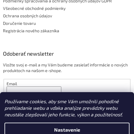
Podmienky spracovania a ochrany osobných údajov GDPR
s
u
Všeobecné obchodné podmienky
Ochrana osobných údajov
Doručenie tovaru
Registrácia nového zákazníka
Odoberať newsletter
Vložte svoj e-mail a my Vám budeme zasielať informácie o nových
produktoch na našom e-shope.
Email
PRIHLÁSIŤ SA
Používame cookies, aby sme Vám umožnili pohodlné
prehliadanie webu a vďaka analýze prevádzky webu
neustále zlepšovali jeho funkcie, výkon a použitelnosť.
Vytvoril Shoptet
Nastavenie