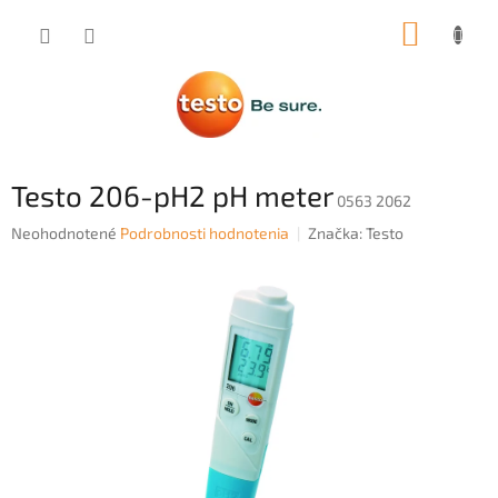
Prejsť
NÁKUP
na
obsah
KOŠÍK
Testo 206-pH2 pH meter
0563 2062
Priemerné
Neohodnotené
Podrobnosti hodnotenia
Značka:
Testo
hodnotenie
produktu
je
0,0
z
5
hviezdičiek.