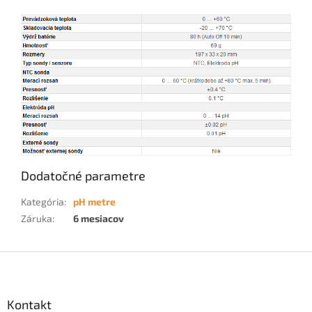
Dodatočné parametre
Kategória
:
pH metre
Záruka
:
6 mesiacov
Z
á
p
ä
Kontakt