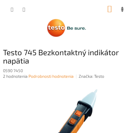
Prejsť
NÁKUP
na
obsah
KOŠÍK
Testo 745 Bezkontaktný indikátor
napätia
0590 7450
Priemerné
2 hodnotenia
Podrobnosti hodnotenia
Značka:
Testo
hodnotenie
produktu
je
4,0
z
5
hviezdičiek.