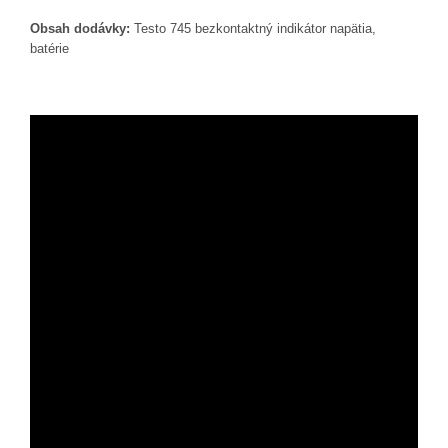
Obsah dodávky:
Testo 745 bezkontaktný indikátor napätia
,
batérie