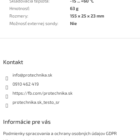
Skladovacia teplota
:
-15 ... +60 °C
Hmotnosť
:
63 g
Rozmery
:
155 x 25 x 23 mm
Možnosť externej sondy
:
Nie
Z
á
p
ä
Kontakt
t
i
info
@
protechnika.sk
e
0910 462 419
https://fb.com/protechnika.sk
protechnika.sk_testo_sr
Informácie pre vás
Podmienky spracovania a ochrany osobných údajov GDPR