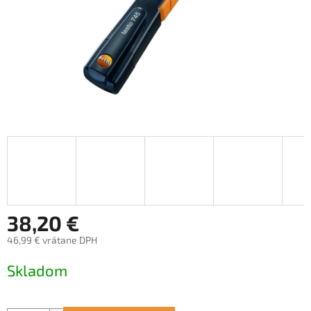
38,20 €
46,99 € vrátane DPH
Jednotková
Skladom
cena: