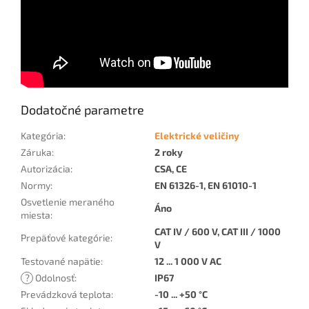
Dodatočné parametre
Kategória
:
Elektrické veličiny
Záruka
:
2 roky
Autorizácia
:
CSA, CE
Normy
:
EN 61326-1, EN 61010-1
Osvetlenie meraného
Áno
miesta
:
CAT IV / 600 V, CAT III / 1000
Prepäťové kategórie
:
V
Testované napätie
:
12 ... 1 000 V AC
?
Odolnosť
:
IP67
Prevádzková teplota
:
-10 ... +50 °C