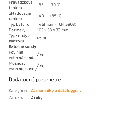
Prevádzková
-35 … +70 °C
teplota
Skladovacia
-40 … +85 °C
teplota
Typ batérie
1x lithium (TLH-5903)
Rozmery
103 x 63 x 33 mm
Typ sondy /
Pt100
senzoru
Externé sondy
Povinná
Áno
externá sonda
Možnost
Áno
externej sondy
Dodatočné parametre
Kategória
:
Záznamníky a dataloggery
Záruka
:
2 roky
Z
á
p