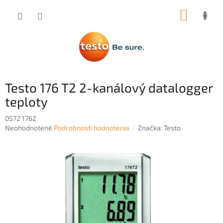
Prejsť
NÁKUP
na
obsah
KOŠÍK
Testo 176 T2 2-kanálový datalogger
teploty
0572 1762
Priemerné
Neohodnotené
Podrobnosti hodnotenia
Značka:
Testo
hodnotenie
produktu
je
0,0
z
5
hviezdičiek.