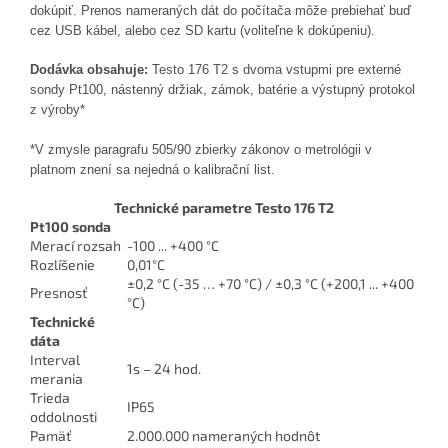
dokúpiť. Prenos nameraných dát do počítača môže prebiehať buď
cez USB kábel, alebo cez SD kartu (voliteľne k dokúpeniu).
Dodávka
obsahuje:
Testo 176 T2 s dvoma vstupmi pre externé
sondy Pt100, nástenný držiak, zámok, batérie a výstupný protokol
z výroby*
*V zmysle paragrafu 505/90 zbierky zákonov o metrológii v
platnom znení sa nejedná o kalibrační list.
Technické parametre Testo 176 T2
Pt100 sonda
Merací rozsah
-100 ... +400 °C
Rozlíšenie
0,01°C
±0,2 °C (-35 … +70 °C) / ±0,3 °C (+200,1 ... +400
Presnosť
°C)
Technické
dáta
Interval
1s – 24 hod.
merania
Trieda
IP65
oddolnosti
Pamäť
2.000.000 nameraných hodnôt