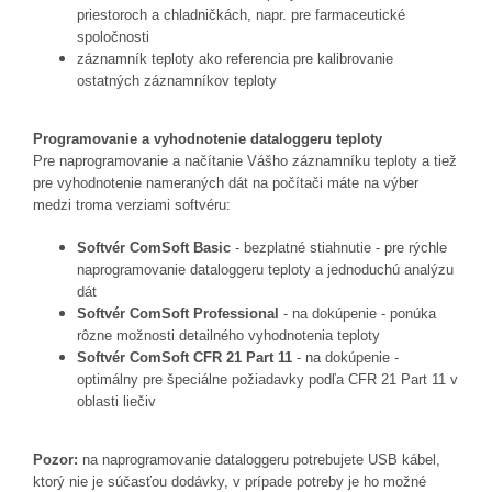
priestoroch a chladničkách, napr. pre farmaceutické
spoločnosti
záznamník teploty ako referencia pre kalibrovanie
ostatných záznamníkov teploty
Programovanie a vyhodnotenie dataloggeru teploty
Pre naprogramovanie a načítanie Vášho záznamníku teploty a tiež
pre vyhodnotenie nameraných dát na počítači máte na výber
medzi troma verziami softvéru:
Softvér ComSoft Basic
- bezplatné stiahnutie - pre rýchle
naprogramovanie dataloggeru teploty a jednoduchú analýzu
dát
Softvér ComSoft Professional
- na dokúpenie - ponúka
rôzne možnosti detailného vyhodnotenia teploty
Softvér ComSoft CFR 21 Part 11
- na dokúpenie -
optimálny pre špeciálne požiadavky podľa CFR 21 Part 11 v
oblasti liečiv
Pozor:
na naprogramovanie dataloggeru potrebujete USB kábel,
ktorý nie je súčasťou dodávky, v prípade potreby je ho možné