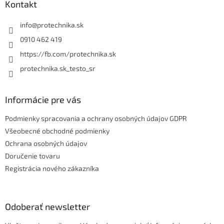
ä
Kontakt
t
i
info
@
protechnika.sk
e
0910 462 419
https://fb.com/protechnika.sk
protechnika.sk_testo_sr
Informácie pre vás
Podmienky spracovania a ochrany osobných údajov GDPR
Všeobecné obchodné podmienky
Ochrana osobných údajov
Doručenie tovaru
Registrácia nového zákazníka
Odoberať newsletter