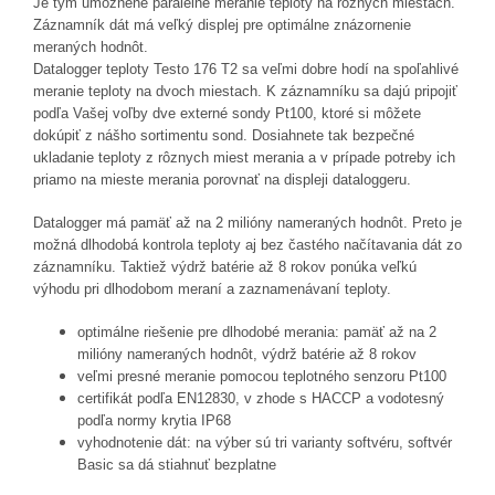
Je tým umožnené paralelné meranie teploty na rôznych miestach.
Záznamník dát má veľký displej pre optimálne znázornenie
meraných hodnôt.
Datalogger teploty Testo 176 T2 sa veľmi dobre hodí na spoľahlivé
meranie teploty na dvoch miestach. K záznamníku sa dajú pripojiť
podľa Vašej voľby dve externé sondy Pt100, ktoré si môžete
dokúpiť z nášho sortimentu sond. Dosiahnete tak bezpečné
ukladanie teploty z rôznych miest merania a v prípade potreby ich
priamo na mieste merania porovnať na displeji dataloggeru.
Datalogger má pamäť až na 2 milióny nameraných hodnôt. Preto je
možná dlhodobá kontrola teploty aj bez častého načítavania dát zo
záznamníku. Taktiež výdrž batérie až 8 rokov ponúka veľkú
výhodu pri dlhodobom meraní a zaznamenávaní teploty.
optimálne riešenie pre dlhodobé merania: pamäť až na 2
milióny nameraných hodnôt, výdrž batérie až 8 rokov
veľmi presné meranie pomocou teplotného senzoru Pt100
certifikát podľa EN12830, v zhode s HACCP a vodotesný
podľa normy krytia IP68
vyhodnotenie dát: na výber sú tri varianty softvéru, softvér
Basic sa dá stiahnuť bezplatne