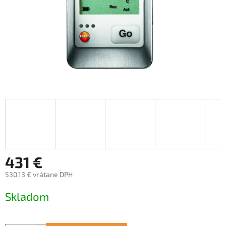
431 €
530,13 € vrátane DPH
Jednotková
Skladom
cena: