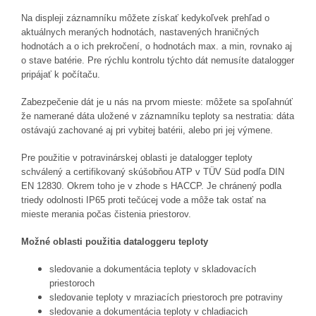
Na displeji záznamníku môžete získať kedykoľvek prehľad o
aktuálnych meraných hodnotách, nastavených hraničných
hodnotách a o ich prekročení, o hodnotách max. a min, rovnako aj
o stave batérie. Pre rýchlu kontrolu týchto dát nemusíte datalogger
pripájať k počítaču.
Zabezpečenie dát je u nás na prvom mieste: môžete sa spoľahnúť
že namerané dáta uložené v záznamníku teploty sa nestratia: dáta
ostávajú zachované aj pri vybitej batérii, alebo pri jej výmene.
Pre použitie v potravinárskej oblasti je datalogger teploty
schválený a certifikovaný skúšobňou ATP v TÜV Süd podľa DIN
EN 12830. Okrem toho je v zhode s HACCP. Je chránený podla
triedy odolnosti IP65 proti tečúcej vode a môže tak ostať na
mieste merania počas čistenia priestorov.
Možné oblasti použitia dataloggeru teploty
sledovanie a dokumentácia teploty v skladovacích
priestoroch
sledovanie teploty v mraziacích priestoroch pre potraviny
sledovanie a dokumentácia teploty v chladiacich