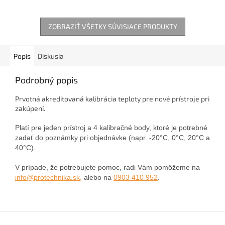
ZOBRAZIŤ VŠETKY SÚVISIACE PRODUKTY
Popis
Diskusia
Podrobný popis
Prvotná akreditovaná kalibrácia teploty pre nové prístroje pri
zakúpení.
Platí pre jeden prístroj a 4 kalibračné body, ktoré je potrebné
zadať do poznámky pri objednávke (napr. -20°C, 0°C, 20°C a
40°C).
V prípade, že potrebujete pomoc, radi Vám pomôžeme na
info@protechnika.sk,
alebo na
0903 410 952
.
Z