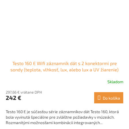
Testo 160 E Wifi záznamník dát s 2 konektormi pre
sondy (teplota, vlhkosť, lux, alebo lux a UV žiarenie)
Skladom
Priemerné
hodnotenie
297,66 € vrátane DPH
produktu
242 €
Do košíka
je
5,0
z
Testo 160 E je súčasťou série záznamníkov dát Testo 160, ktorá
5
bola vyvinutá špeciálne pre zvláštne požiadavky v múzeách.
hviezdičiek.
Rozmanitými možnosťami kombinácii integrovaných...