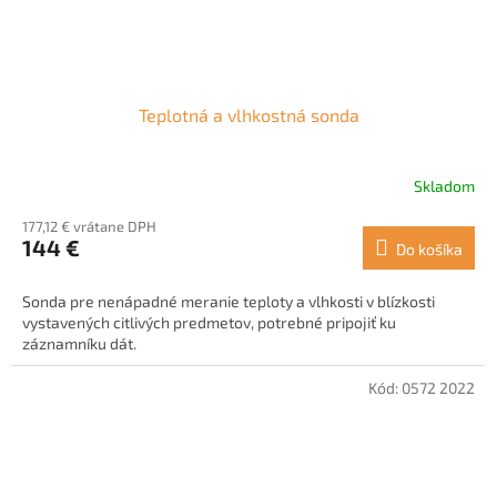
Teplotná a vlhkostná sonda
Skladom
177,12 € vrátane DPH
144 €
Do košíka
Sonda pre nenápadné meranie teploty a vlhkosti v blízkosti
vystavených citlivých predmetov, potrebné pripojiť ku
záznamníku dát.
Kód:
0572 2022