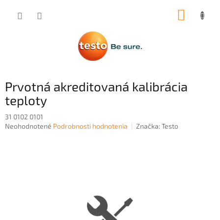
Prejsť
NÁKUP
na
obsah
KOŠÍK
Prvotná akreditovaná kalibrácia
teploty
31 0102 0101
Priemerné
Neohodnotené
Podrobnosti hodnotenia
Značka:
Testo
hodnotenie
produktu
je
0,0
z
5
hviezdičiek.