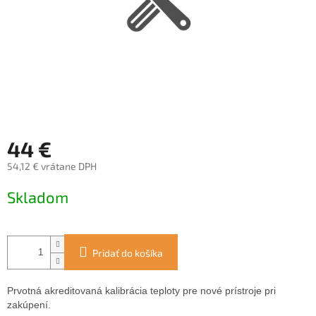
44 €
54,12 € vrátane DPH
Jednotková
Skladom
cena:
Pridať do košíka
Prvotná akreditovaná kalibrácia teploty pre nové prístroje pri
zakúpení.