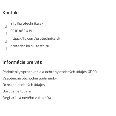
á
p
ä
Kontakt
t
i
info
@
protechnika.sk
e
0910 462 419
https://fb.com/protechnika.sk
protechnika.sk_testo_sr
Informácie pre vás
Podmienky spracovania a ochrany osobných údajov GDPR
Všeobecné obchodné podmienky
Ochrana osobných údajov
Doručenie tovaru
Registrácia nového zákazníka