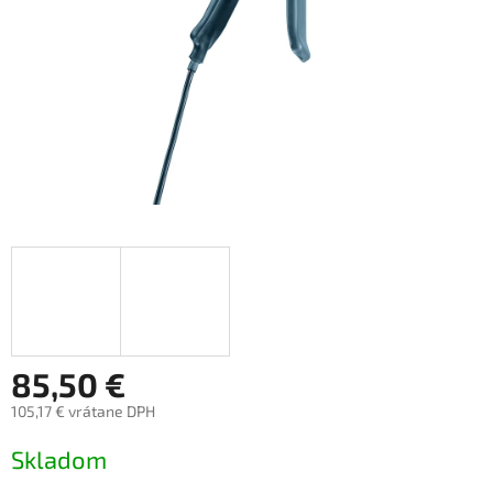
85,50 €
105,17 € vrátane DPH
Jednotková
Skladom
cena: