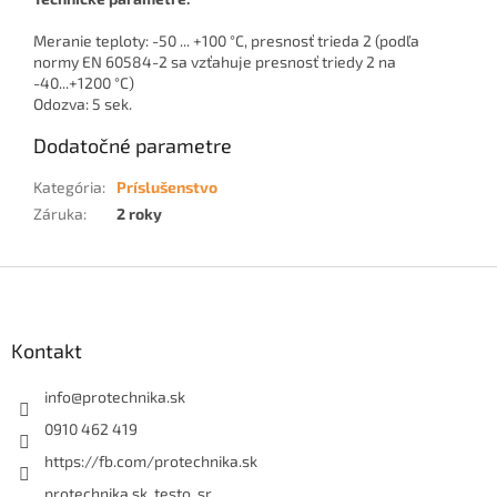
Meranie teploty: -50 ... +100 °C, presnosť trieda 2 (podľa
normy EN 60584-2 sa vzťahuje presnosť triedy 2 na
-40...+1200 °C)
Odozva: 5 sek.
Dodatočné parametre
Kategória
:
Príslušenstvo
Záruka
:
2 roky
Z
á
p
ä
Kontakt
t
i
info
@
protechnika.sk
e
0910 462 419
https://fb.com/protechnika.sk
protechnika.sk_testo_sr