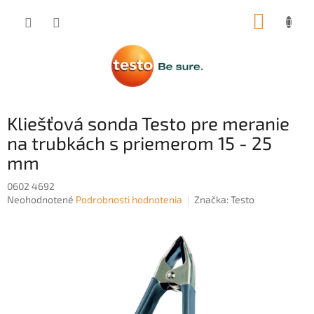
Prejsť
NÁKUP
na
obsah
KOŠÍK
Kliešťová sonda Testo pre meranie
na trubkách s priemerom 15 - 25
mm
0602 4692
Priemerné
Neohodnotené
Podrobnosti hodnotenia
Značka:
Testo
hodnotenie
produktu
je
0,0
z
5
hviezdičiek.