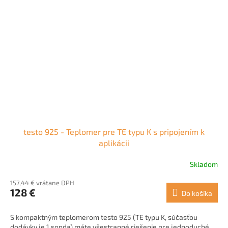
testo 925 - Teplomer pre TE typu K s pripojením k
aplikácii
Skladom
157,44 € vrátane DPH
128 €
Do košíka
S kompaktným teplomerom testo 925 (TE typu K, súčasťou
dodávky je 1 sonda) máte všestranné riešenie pre jednoduché,