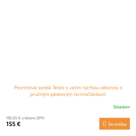
Povrchová sonda Testo s veľmi rýchlou odozvou s
pružným páskovým termočlánkom
Skladom
190,65 € vrátane DPH
155 €
Do košíka