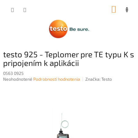
Prejsť
NÁKUP
na
obsah
KOŠÍK
testo 925 - Teplomer pre TE typu K s
pripojením k aplikácii
0563 0925
Priemerné
Neohodnotené
Podrobnosti hodnotenia
Značka:
Testo
hodnotenie
produktu
je
0,0
z
5
hviezdičiek.