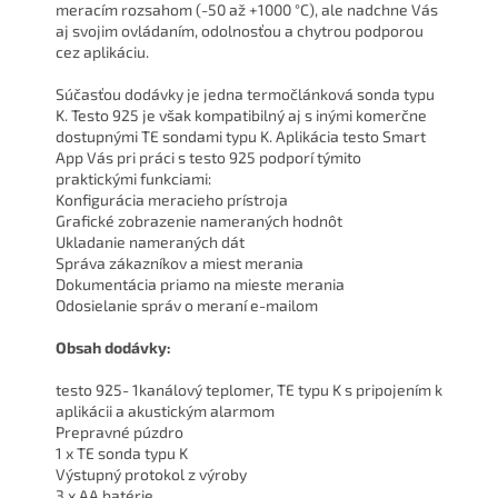
meracím rozsahom (-50 až +1000 °C), ale nadchne Vás
aj svojim ovládaním, odolnosťou a chytrou podporou
cez aplikáciu.
Súčasťou dodávky je jedna termočlánková sonda typu
K. Testo 925 je však kompatibilný aj s inými komerčne
dostupnými TE sondami typu K. Aplikácia testo Smart
App Vás pri práci s testo 925 podporí týmito
praktickými funkciami:
Konfigurácia meracieho prístroja
Grafické zobrazenie nameraných hodnôt
Ukladanie nameraných dát
Správa zákazníkov a miest merania
Dokumentácia priamo na mieste merania
Odosielanie správ o meraní e-mailom
Obsah dodávky:
testo 925- 1kanálový teplomer, TE typu K s pripojením k
aplikácii a akustickým alarmom
Prepravné púzdro
1 x TE sonda typu K
Výstupný protokol z výroby
3 x AA batérie