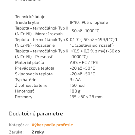
Technické údaje
Trieda krytia
IP40; IP65 s TopSafe
Teplota - termočlánok Typ K
-50 až +1000 °C
(NiCr-Ni) - Merací rozsah
Teplota - termočlánok Typ K
0,1 °C (-50 až +499,9 °C) 1
(NiCr-Ni) - Rozlíšenie
°C (Zostávajúci rozsah)
Teplota - termočlánok Typ K
±(0,5 + 0,3 % z mv) (-50 do
(NiCr-Ni) - Presnosť
+1000 °C)
Materiál plášťa
ABS + PC / TPE
Prevádzková teplota
-20 až +50 °C
Skladovacia teplota
-20 až +50 °C
Typ batérie
3x AA
Životnost batérie
150 hod
Hmotnosť
188 g
Rozmery
135 x 60 x 28 mm
Dodatočné parametre
Kategória
:
Výber podľa profesie
Záruka
:
2 roky