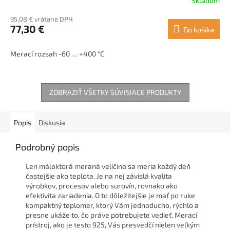
Skladom
95,08 € vrátane DPH
77,30 €
Do košíka
Merací rozsah -60 … +400 °C
ZOBRAZIŤ VŠETKY SÚVISIACE PRODUKTY
Popis
Diskusia
Podrobný popis
Len máloktorá meraná veličina sa meria každý deň
častejšie ako teplota. Je na nej závislá kvalita
výrobkov, procesov alebo surovín, rovnako ako
efektivita zariadenia. O to dôležitejšie je mať po ruke
kompaktný teplomer, ktorý Vám jednoducho, rýchlo a
presne ukáže to, čo práve potrebujete vedieť. Merací
prístroj, ako je testo 925, Vás presvedčí nielen veľkým