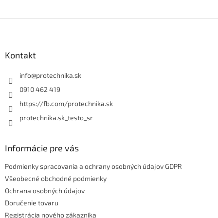
Z
á
p
ä
Kontakt
t
i
info
@
protechnika.sk
e
0910 462 419
https://fb.com/protechnika.sk
protechnika.sk_testo_sr
Informácie pre vás
Podmienky spracovania a ochrany osobných údajov GDPR
Všeobecné obchodné podmienky
Ochrana osobných údajov
Doručenie tovaru
Registrácia nového zákazníka