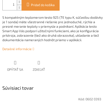
Pridať do košíka
S kompaktným teplomerom testo 925 (TE typu K, súčasťou dodávky
je 1 sonda) máte všestranné riešenie pre jednoduché, rýchle a
presné meranie teploty v priemysle a podnikaní. Aplikácia testo
Smart App Vás podporí užitočnými funkciami, ako je konfigurácia
prístroja, zobrazenie (tiež ako druhá obrazovka), ukladanie a tiež
dokumentácia nameraných hodnôt priamo v aplikácii.
Detailné informácie
OPÝTAŤ SA
ZDIEĽAŤ
Súvisiaci tovar
Kód:
0602 0393