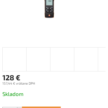
128 €
157,44 € vrátane DPH
Jednotková
Skladom
cena: