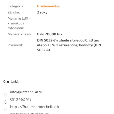
Kategória
:
Príslušenstvo
Záruka
:
2 roky
Meranie LUX -
kremíková
fotodióda
:
Merací rozsah
:
0 do 20000 lux
DIN 5032-7 v zhode s triedou C. ±3 lux
Presnosť
:
alebo ±3 % z referenčnej hodnoty (DIN
5032 A)
Z
á
p
ä
Kontakt
t
i
info
@
protechnika.sk
e
0910 462 419
https://fb.com/protechnika.sk
protechnika.sk_testo_sr