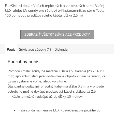
Rozšírte si dosah Vašich teplotných a vlhkostných sond, Vašej
LUX, alebo UV sondy pre rádiový wifi záznamník zo série Testo
160 pomocou predlžovacieho káblu (dĺžka 2,5 m).
ZOBRAZIŤ VŠETKY SÚVISIACE PRODUKTY
Popis
Súvisiace súbory (1)
Diskusia
Podrobný popis
Pomocou malej sondy na meranie LUX a UV žiarenia (28 x 56 x 15
mm) spoľahlivo sledujete vystavované objekty citlivé na svetlo, či
už sú vystavené voľne, alebo vo vitríne.
Štandardne dodávaný prívodný kábel má dĺžku 0,6 m a v prípade
potreby je možné dokúpiť predlžovací kábel s dĺžkou až 2,5
m.Káble je možné nadpájať až do dĺžky 10 metrov.
malá sonda na meranie LUX - osvetlenia pre použitie vo