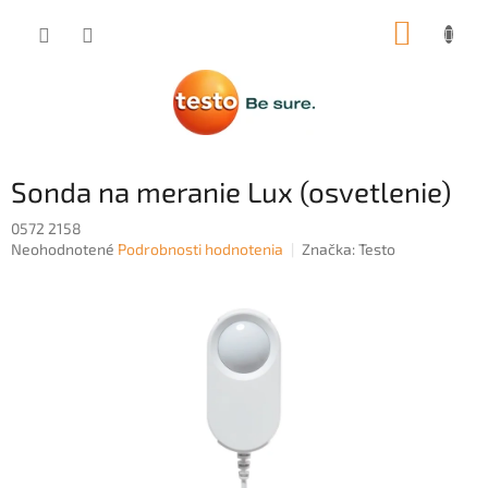
Prejsť
NÁKUP
na
obsah
KOŠÍK
Sonda na meranie Lux (osvetlenie)
0572 2158
Priemerné
Neohodnotené
Podrobnosti hodnotenia
Značka:
Testo
hodnotenie
produktu
je
0,0
z
5
hviezdičiek.