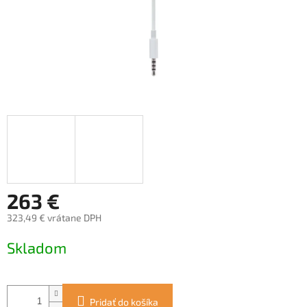
263 €
323,49 € vrátane DPH
Jednotková
Skladom
cena:
Pridať do košíka