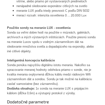
vitríne, alebo priamo pri vystavovaných predmetoch
nenápadné sledovanie exponátov citlivých na svetlo
meranie LUX podľa triedy presnosti C podľa DIN 5032
0 … 20.000 Lux
merací r
ozsah: intenzita osvetlenia
Použitie sondy na meranie LUX - osvetlenia
Sonda sa veľmi dobre hodí na použitie v múzeách, galériách,
archívoch a iných výstavných inštitúciách. Použite presnú sondu
na meranie Luxov spolu s vodným záznamníkom dát na
sledovanie množstva svetla a dopadajúceho na exponáty, alebo
iné citlivé objekty.
Inteligentná konce
pcia
kalibrácie
Sonda ponúka najvyššiu digitálnu istotu merania. Nakoľko sa
spracovanie meranej hodnoty odohráva priamo v sonde, nie je
kvalita merania ovplyvnená dĺžkou káblu medzi rádiovým Wifi
záznamníkom dát a sondou. Sondu je tak možné na kalibráciu
zaslať samostatne (bez záznamníku).
Dodávka
obsahuje:
1x sonda na meranie LUX s pripájacím
káblom (dĺžka 0,6m) a výstupný protokol z výroby.
Dodatočné parametre