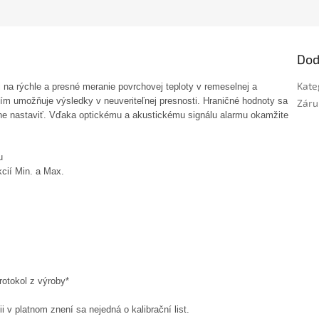
Dod
Kate
i na rýchle a presné meranie povrchovej teploty v remeselnej a
ním umožňuje výsledky v neuveriteľnej presnosti. Hraničné hodnoty sa
Záru
lne nastaviť. Vďaka optickému a akustickému signálu alarmu okamžite
u
cií Min. a Max.
rotokol z výroby*
 v platnom znení sa nejedná o kalibrační list.