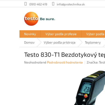
Prejsť
0910 462 419
info@protechnika.sk
na
obsah
Novinky
Výber podľa profesie
Výber podľa 
Domov
Výber podľa prístroja
Teplomery
Testo 830-T1 Bezdotykový t
Priemerné
Neohodnotené
Podrobnosti hodnotenia
Značka:
Tes
hodnotenie
produktu
je
0,0
z
5
hviezdičiek.