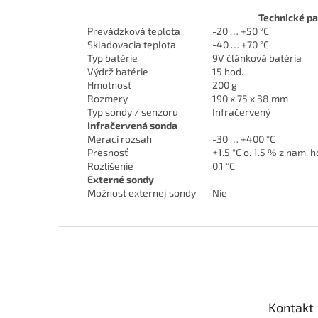
Technické pa
Prevádzková teplota
-20 … +50 °C
Skladovacia teplota
-40 … +70 °C
Typ batérie
9V článková batéria
Výdrž batérie
15 hod.
Hmotnosť
200 g
Rozmery
190 x 75 x 38 mm
Typ sondy / senzoru
Infračervený
Infračervená sonda
Merací rozsah
-30 … +400 °C
Presnosť
±1.5 °C o. 1.5 % z nam. 
Rozlíšenie
0.1 °C
Externé sondy
Možnosť externej sondy
Nie
Z
á
p
ä
t
Kontakt
i