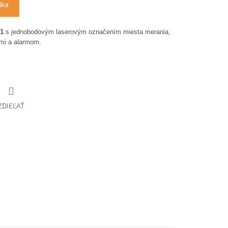
íka
T1
s jednobodovým laserovým označením miesta merania,
ami a alarmom.
ZDIEĽAŤ