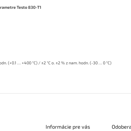
rametre Testo 830-T1
hodn. (+0.1 … +400 °C) / ±2 °C o. ±2 % z nam. hodn. (-30 … 0 °C)
Informácie pre vás
Odobera