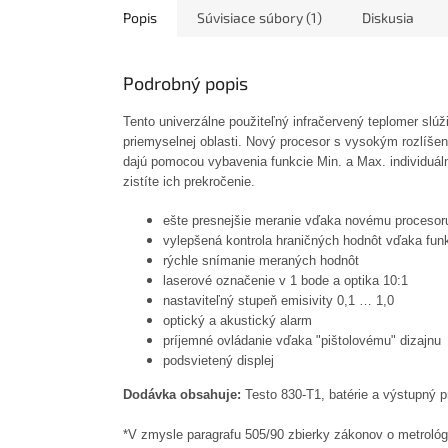
Popis
Súvisiace súbory (1)
Diskusia
Podrobný popis
Tento univerzálne použiteľný infračervený teplomer slúž
priemyselnej oblasti. Nový procesor s vysokým rozlíše
dajú pomocou vybavenia funkcie Min. a Max. individuá
zistíte ich prekročenie.
ešte presnejšie meranie vďaka novému procesor
vylepšená kontrola hraničných hodnôt vďaka funk
rýchle snímanie meraných hodnôt
laserové označenie v 1 bode a optika 10:1
nastaviteľný stupeň emisivity 0,1 … 1,0
optický a akustický alarm
príjemné ovládanie vďaka "pištolovému" dizajnu
podsvietený displej
Dodávka obsahuje:
Testo 830-T1, batérie a výstupný p
*V zmysle paragrafu 505/90 zbierky zákonov o metrológii