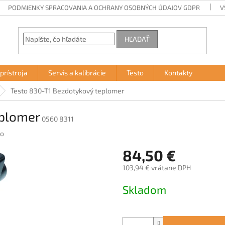
PODMIENKY SPRACOVANIA A OCHRANY OSOBNÝCH ÚDAJOV GDPR
V
HĽADAŤ
prístroja
Servis a kalibrácie
Testo
Kontakty
Testo 830-T1 Bezdotykový teplomer
eplomer
0560 8311
to
84,50 €
103,94 € vrátane DPH
Jednotková
Skladom
cena: