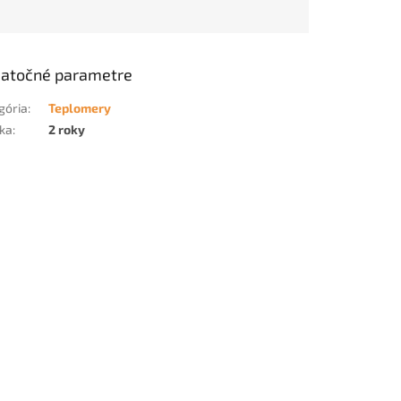
atočné parametre
gória
:
Teplomery
ka
:
2 roky