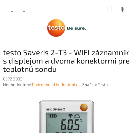
Prejsť
NÁKUP
na
obsah
KOŠÍK
testo Saveris 2-T3 - WIFI záznamník
s displejom a dvoma konektormi pre
teplotnú sondu
0572 2033
Priemerné
Neohodnotené
Podrobnosti hodnotenia
Značka:
Testo
hodnotenie
produktu
je
0,0
z
5
hviezdičiek.