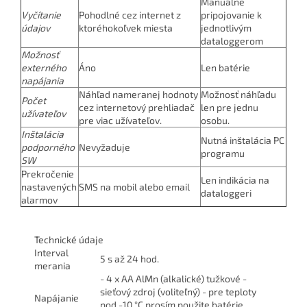
Manuálne
Vyčítanie
Pohodlné cez internet z
pripojovanie k
údajov
ktoréhokoľvek miesta
jednotlivým
dataloggerom
Možnosť
externého
Áno
Len batérie
napájania
Náhľad nameranej hodnoty
Možnosť náhľadu
Počet
cez internetový prehliadač
len pre jednu
užívateľov
pre viac užívateľov.
osobu.
Inštalácia
Nutná inštalácia PC
podporného
Nevyžaduje
programu
SW
Prekročenie
Len indikácia na
nastavených
SMS na mobil alebo email
dataloggeri
alarmov
Technické údaje
Interval
5 s až 24 hod.
merania
- 4 x AA AlMn (alkalické) tužkové -
sieťový zdroj (voliteľný) - pre teploty
Napájanie
pod -10 °C prosím použite batérie