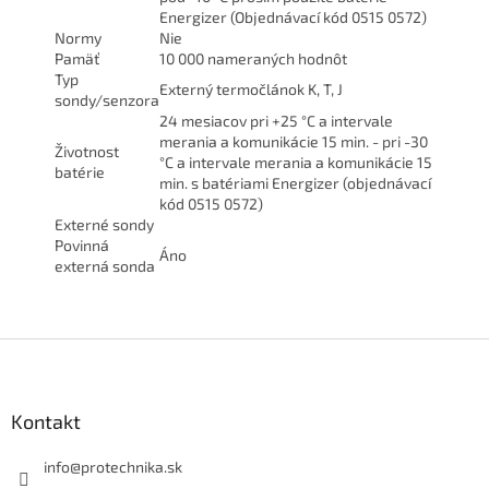
Energizer (Objednávací kód 0515 0572)
Normy
Nie
Pamäť
10 000 nameraných hodnôt
Typ
Externý termočlánok K, T, J
sondy/senzora
24 mesiacov pri +25 °C a intervale
merania a komunikácie 15 min. - pri -30
Životnost
°C a intervale merania a komunikácie 15
batérie
min. s batériami Energizer (objednávací
kód 0515 0572)
Externé sondy
Povinná
Áno
externá sonda
Z
á
p
ä
Kontakt
t
i
info
@
protechnika.sk