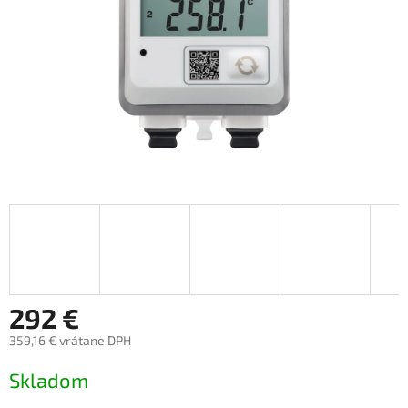
292 €
359,16 € vrátane DPH
Jednotková
Skladom
cena: