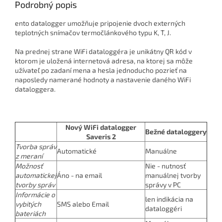
Podrobný popis
ento datalogger umožňuje pripojenie dvoch externých
teplotných snímačov termočlánkového typu K, T, J.
​Na prednej strane WiFi dataloggéra je unikátny QR kód v
ktorom je uložená internetová adresa, na ktorej sa môže
užívateľ po zadaní mena a hesla jednoducho pozrieť na
naposledy namerané hodnoty a nastavenie daného WiFi
dataloggera.
Nový WiFi datalogger
Bežné dataloggery
Saveris 2
Tvorba správ
Automatické
Manuálne
z meraní
Možnosť
Nie - nutnosť
automatickej
Áno - na email
manuálnej tvorby
tvorby správ
správy v PC
Informácie o
len indikácia na
vybitých
SMS alebo Email
dataloggéri
bateriách