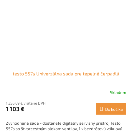
testo 557s Univerzálna sada pre tepelné čerpadlá
Skladom
1 356,69 € vrátane DPH
1 103 €
Do košíka
Zvýhodnená sada - dostanete digitálny servisný prístroj Testo
557s so štvorcestným blokom ventilov, 1 x bezdrôtovú vákuovú