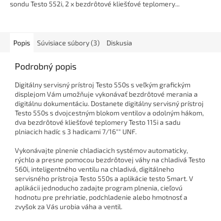
sondu Testo 552i, 2 x bezdrôtové kliešťové teplomery...
Popis
Súvisiace súbory (3)
Diskusia
Podrobný popis
Digitálny servisný prístroj Testo 550s s veľkým grafickým
displejom Vám umožňuje vykonávať bezdrôtové merania a
digitálnu dokumentáciu. Dostanete digitálny servisný prístroj
Testo 550s s dvojcestným blokom ventilov a odolným hákom,
dva bezdrôtové kliešťové teplomery Testo 115i a sadu
plniacich hadíc s 3 hadicami 7/16"" UNF.
Vykonávajte plnenie chladiacich systémov automaticky,
rýchlo a presne pomocou bezdrôtovej váhy na chladivá Testo
560i, inteligentného ventilu na chladivá, digitálneho
servisného prístroja Testo 550s a aplikácie testo Smart. V
aplikácii jednoducho zadajte program plnenia, cieľovú
hodnotu pre prehriatie, podchladenie alebo hmotnosť a
zvyšok za Vás urobia váha a ventil.