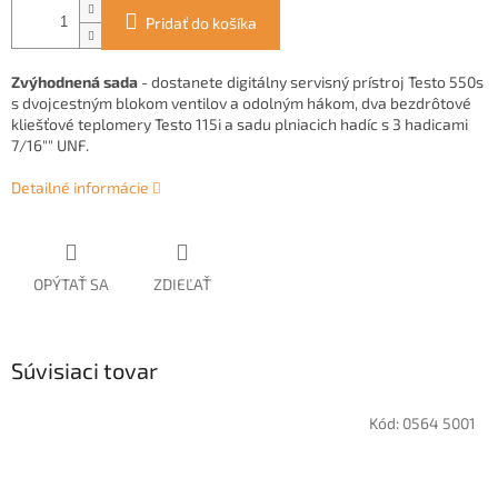
Pridať do košíka
Zvýhodnená sada
- d
ostanete digitálny servisný prístroj Testo 550s
s dvojcestným blokom ventilov a odolným hákom, dva bezdrôtové
kliešťové teplomery Testo 115i a sadu plniacich hadíc s 3 hadicami
7/16"" UNF.
Detailné informácie
OPÝTAŤ SA
ZDIEĽAŤ
Súvisiaci tovar
Kód:
0564 5001