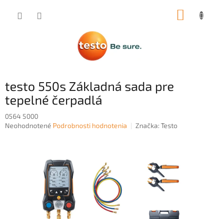
Prejsť
NÁKUP
na
obsah
KOŠÍK
testo 550s Základná sada pre
tepelné čerpadlá
0564 5000
Priemerné
Neohodnotené
Podrobnosti hodnotenia
Značka:
Testo
hodnotenie
produktu
je
0,0
z
5
hviezdičiek.