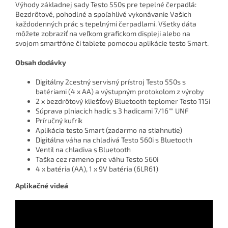
Výhody základnej sady Testo 550s pre tepelné čerpadlá:
Bezdrôtové, pohodlné a spoľahlivé vykonávanie Vašich
každodenných prác s tepelnými čerpadlami. Všetky dáta
môžete zobraziť na veľkom grafickom displeji alebo na
svojom smartfóne či tablete pomocou aplikácie testo Smart.
Obsah dodávky
Digitálny 2cestný servisný prístroj Testo 550s s
batériami (4 x AA) a výstupným protokolom z výroby
2 x bezdrôtový kliešťový Bluetooth teplomer Testo 115i
Súprava plniacich hadíc s 3 hadicami 7/16"" UNF
Príručný kufrík
Aplikácia testo Smart (zadarmo na stiahnutie)
Digitálna váha na chladivá Testo 560i s Bluetooth
Ventil na chladiva s Bluetooth
Taška cez rameno pre váhu Testo 560i
4 x batéria (AA), 1 x 9V batéria (6LR61)
Aplikačné videá