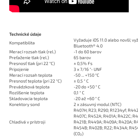
Technické údaje
Vyžaduje iOS 11.0 alebo novší; v
Kompatibilita
Bluetooth® 4.0
Merací rozsah tlak (rel.)
-1 do 60 barov
Preťaženie tlak (rel.)
65 barov
Presnosť tlak (pri 22 °C)
± 0,5% Fs
Pripojenie
3 x 7/16 "- UNF
Merací rozsah teplota
-50 ... +150 °C
Presnosť teplota (pri 22 °C)
± 0,5 ° C
Prevádzková teplota
-20 do +50 ° C
Rozlíšenie teplota
0,1 ° C
Skladovacia teplota
-20 až +60 ° C
Konektory sond
2 x zásuvný modul (NTC)
R407H; R23; R290; R1234yf; R44
R407C; R452A; R401A; R422C; R4
Chladivá v prístroji
R421B; R449A; R409A; R420A; R4
R454B; R402B; R22; R434A; R454
(CO₂)