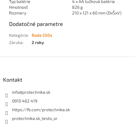
Typ batérie
4 x AA tužková batéria
Hmotnosť
826 g
Rozmery
210 x 121 x 60 mm (DxŠxV)
Dodatočné parametre
Kategória
:
Rada 550s
Záruka
:
2 roky
Z
á
p
ä
Kontakt
t
i
info
@
protechnika.sk
e
0910 462 419
https://fb.com/protechnika.sk
protechnika.sk_testo_sr