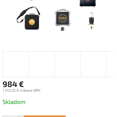
984 €
1 210,32 € vrátane DPH
Jednotková
Skladom
cena: