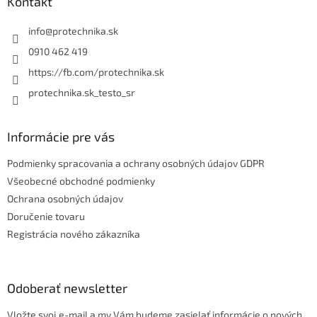
ä
Kontakt
t
i
info
@
protechnika.sk
e
0910 462 419
https://fb.com/protechnika.sk
protechnika.sk_testo_sr
Informácie pre vás
Podmienky spracovania a ochrany osobných údajov GDPR
Všeobecné obchodné podmienky
Ochrana osobných údajov
Doručenie tovaru
Registrácia nového zákazníka
Odoberať newsletter
Vložte svoj e-mail a my Vám budeme zasielať informácie o nových