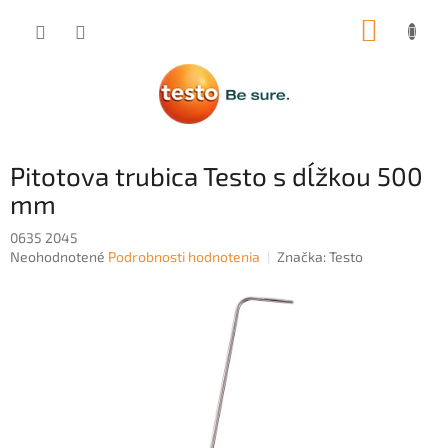
Prejsť
NÁKUP
na
obsah
KOŠÍK
Pitotova trubica Testo s dĺžkou 500
mm
0635 2045
Priemerné
Neohodnotené
Podrobnosti hodnotenia
Značka:
Testo
hodnotenie
produktu
je
0,0
z
5
hviezdičiek.