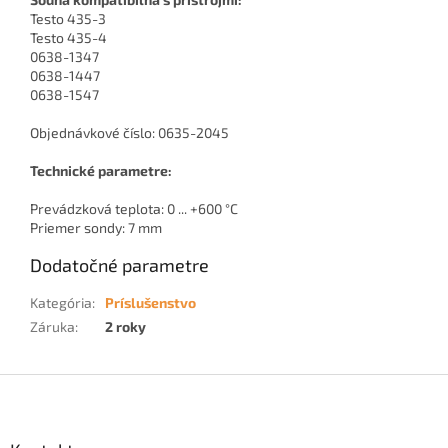
Testo 435-3
Testo 435-4
0638-1347
0638-1447
0638-1547
Objednávkové číslo: 0635-2045
Technické parametre:
Prevádzková teplota: 0 ... +600 °C
Priemer sondy: 7 mm
Dodatočné parametre
Kategória
:
Príslušenstvo
Záruka
:
2 roky
Z
á
p