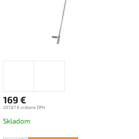
169 €
207,87 € vrátane DPH
Jednotková
Skladom
cena: