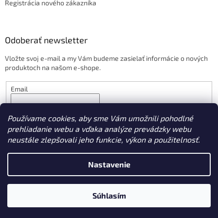
Registrácia nového zákazníka
Odoberať newsletter
Vložte svoj e-mail a my Vám budeme zasielať informácie o nových
produktoch na našom e-shope.
Email
PRIHLÁSIŤ SA
Používame cookies, aby sme Vám umožnili pohodlné
prehliadanie webu a vďaka analýze prevádzky webu
neustále zlepšovali jeho funkcie, výkon a použitelnosť.
Vytvoril Shoptet
Nastavenie
Copyright 2026
ProTechnika.sk
. Všetky práva vyhradené.
Súhlasím
Upraviť nastavenie cookies