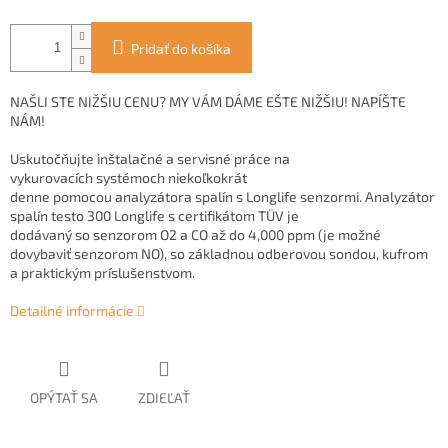
Pridať do košíka
NAŠLI STE NIŽŠIU CENU? MY VÁM DÁME EŠTE NIŽŠIU! NAPÍŠTE
NÁM!
Uskutočňujte inštalačné a servisné práce na
vykurovacích systémoch niekoľkokrát
denne pomocou analyzátora spalín s Longlife senzormi. Analyzátor
spalín testo 300 Longlife s certifikátom TÜV je
dodávaný so senzorom O
2
a CO až do 4,000 ppm (je možné
dovybaviť senzorom NO), so základnou odberovou sondou, kufrom
a praktickým príslušenstvom.
Detailné informácie
OPÝTAŤ SA
ZDIEĽAŤ