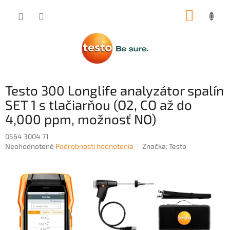
Prejsť
NÁKUP
na
obsah
KOŠÍK
Testo 300 Longlife analyzátor spalín
SET 1 s tlačiarňou (O2, CO až do
4,000 ppm, možnosť NO)
0564 3004 71
Priemerné
Neohodnotené
Podrobnosti hodnotenia
Značka:
Testo
hodnotenie
produktu
je
0,0
z
5
hviezdičiek.