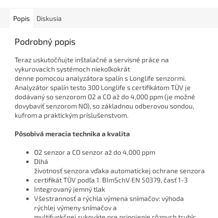
Popis
Diskusia
Podrobný popis
Teraz uskutočňujte inštalačné a servisné práce na
vykurovacích systémoch niekoľkokrát
denne pomocou analyzátora spalín s Longlife senzormi.
Analyzátor spalín testo 300 Longlife s certifikátom TÜV je
dodávaný so senzorom O
2
a CO až do 4,000 ppm (je možné
dovybaviť senzorom NO), so základnou odberovou sondou,
kufrom a praktickým príslušenstvom.
Pôsobivá meracia technika a kvalita
O
2
senzor a CO senzor až do 4,000 ppm
Dlhá
životnosť senzora vďaka automatickej ochrane senzora
certifikát TÜV podľa 1. BImSchV EN 50379, časť 1-3
Integrovaný jemný tlak
Všestrannosť a rýchla výmena snímačov: výhoda
rýchlej výmeny snímačov a
multifunkčnej rukoväte pre pripojenie rôznych trubíc