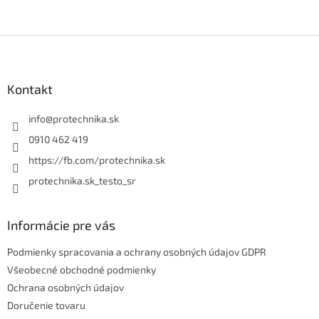
Z
á
p
ä
Kontakt
t
i
info
@
protechnika.sk
e
0910 462 419
https://fb.com/protechnika.sk
protechnika.sk_testo_sr
Informácie pre vás
Podmienky spracovania a ochrany osobných údajov GDPR
Všeobecné obchodné podmienky
Ochrana osobných údajov
Doručenie tovaru