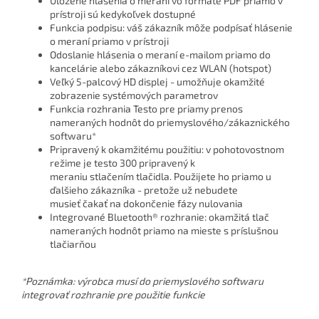
Uložené hlásenia o meraní vo formáte PDF priamo v
prístroji sú kedykoľvek dostupné
Funkcia podpisu: váš zákazník môže podpísať hlásenie
o meraní priamo v prístroji
Odoslanie hlásenia o meraní e-mailom priamo do
kancelárie alebo zákazníkovi cez WLAN (hotspot)
Veľký 5-palcový HD displej - umožňuje okamžité
zobrazenie systémových parametrov
Funkcia rozhrania Testo pre priamy prenos
nameraných hodnôt do priemyslového/zákaznického
softwaru*
Pripravený k okamžitému použitiu: v pohotovostnom
režime je testo 300 pripravený k
meraniu stlačením tlačidla. Použijete ho priamo u
ďalšieho zákazníka - pretože už nebudete
musieť čakať na dokončenie fázy nulovania
Integrované Bluetooth
®
rozhranie: okamžitá tlač
nameraných hodnôt priamo na mieste s príslušnou
tlačiarňou
*Poznámka: výrobca musí do priemyslového softwaru
integrovať rozhranie pre použitie funkcie