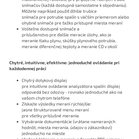
snímačov (každá dostupná samostatne k objednaniu).
Môžete napríklad použiť dlhšie trubice
snímača pre potrubie spalín s väčším priemerom alebo
ohybné snímače pre ťažko prístupné miesta meraní
Voliteľne dostupné snímače a
príslušenstvo pre ďalšie meracie úlohy, ako je
meranie tlaku plynu, skúšky plynového potrubia,
meranie diferenčnej teploty a meranie CO v okolí
Chytré, intuitívne, efektívne: jednoduché ovládanie pri
každodennej práci
Chytrý dotykový displej
pre intuitívne ovládanie analyzátora spalín: displej
odpovedá bez odozvy - rovnako jednoduché ako na
vašom chytrom telefóne
Získajte výsledky meraní rýchlejšie:
jasne štrukturované menu meraní
pre všetky príslušné merania
Vytváranie dokumentácie (vrátane nameraných
hodnôt, miesta merania, údajov o zákazníkovi)
jednoducho na mieste