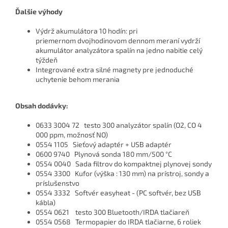
Ďalšie výhody
Výdrž akumulátora 10 hodín: pri
priemernom dvojhodinovom dennom meraní vydrží
akumulátor analyzátora spalín na jedno nabitie celý
týždeň
Integrované extra silné magnety pre jednoduché
uchytenie behom merania
Obsah dodávky:
0633 3004 72 testo 300 analyzátor spalín (O2, CO 4
000 ppm, možnosť NO)
0554 1105 Sieťový adaptér + USB adaptér
0600 9740 Plynová sonda 180 mm/500 °C
0554 0040 Sada filtrov do kompaktnej plynovej sondy
0554 3300 Kufor (výška : 130 mm) na prístroj, sondy a
príslušenstvo
0554 3332 Softvér easyheat - (PC softvér, bez USB
kábla)
0554 0621 testo 300 Bluetooth/IRDA tlačiareň
0554 0568 Termopapier do IRDA tlačiarne, 6 roliek